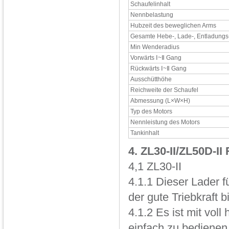
Schaufelinhalt
Nennbelastung
Hubzeit des beweglichen Arms
Gesamte Hebe-, Lade-, Entladungs
Min Wenderadius
Vorwärts Ⅰ~Ⅱ Gang
Rückwärts Ⅰ~Ⅱ Gang
Ausschütthöhe
Reichweite der Schaufel
Abmessung (L×W×H)
Typ des Motors
Nennleistung des Motors
Tankinhalt
4. ZL30-II/ZL50D-II
4,1 ZL30-II
4.1.1 Dieser Lader 
der gute Triebkraft 
4.1.2 Es ist mit vol
einfach zu bedienen 