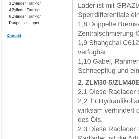
3 Zylinder Tranktor
Lader ist mit GRAZ
4 Zylinder Tranktor
Sperrdifferentiale ei
6 Zylinder Tranktor
1,8 Doppelte Bremsv
Raupenschlepper
Zentralschmierung f
Kontakt
1,9 Shangchai C612
verfügbar.
1,10 Gabel, Rahmen 
Schneepflug und eini
2. ZLM30-5/ZLM40
2.1 Diese Radlader s
2,2 Ihr Hydraulikölt
wirksam verhindert d
des Öls.
2.3 Diese Radlader 
Radlader, ist die Arb