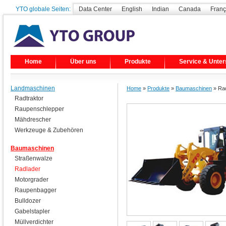
YTO globale Seiten:
Data Center
English
Indian
Canada
Franç
Home
Über uns
Produkte
Service & Unter
Landmaschinen
Home
»
Produkte
»
Baumaschinen
» Rad
Radtraktor
Raupenschlepper
Mähdrescher
Werkzeuge & Zubehören
Baumaschinen
Straßenwalze
Radlader
Motorgrader
Raupenbagger
Bulldozer
Gabelstapler
Müllverdichter