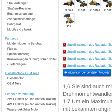
Straßenfertiger
Straßen-Recycler
ZL30-Ⅱ
ZL30F
ZL50D-Ⅱ
ZL50F
Betonmischanlage
Asphaltmischanlage
Bohrgerät
955
Mobiles Kraftwerk
Fahrzeug
Muldenkipper im Bergbau
Spezifikationen des Radlader
Pick-up
Spezifikationen des Radlader(ZL3
Spezialfahrzeug
Spezifikationen des Radlader(Z
Krankenwagen / Chiurgischer Notfall
/ Lieferwagen
Spezifikationen des Radlader(
Dieselmotor & OEM Teile
Dieselmotor
OEM Teile
1,6 Sie sind auch m
Drehmomentwandler
Schnelle Verbindung
2WD Traktor (2-Rad Antrieb Traktor)
1.7 Um ein Maximum 
4WD Traktor (4-Rad Antrieb Traktor)
mit bekannten orig
Wassergekühlter Motor