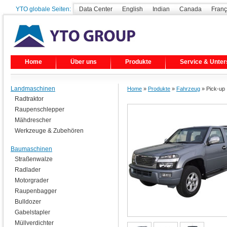
YTO globale Seiten:
Data Center
English
Indian
Canada
Franç
Home
Über uns
Produkte
Service & Unter
Landmaschinen
Home
»
Produkte
»
Fahrzeug
» Pick-up
Radtraktor
Raupenschlepper
Mähdrescher
Werkzeuge & Zubehören
Baumaschinen
Straßenwalze
Radlader
Motorgrader
Raupenbagger
Bulldozer
Gabelstapler
Müllverdichter