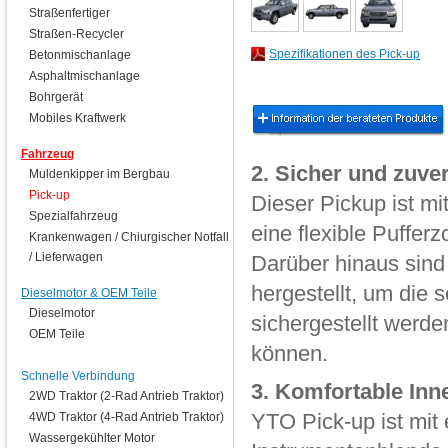
Straßenfertiger
Straßen-Recycler
Spezifikationen des Pick-up
Betonmischanlage
Asphaltmischanlage
Bohrgerät
Mobiles Kraftwerk
Fahrzeug
2. Sicher und zuve
Muldenkipper im Bergbau
Pick-up
Dieser Pickup ist mi
Spezialfahrzeug
eine flexible Pufferz
Krankenwagen / Chiurgischer Notfall
/ Lieferwagen
Darüber hinaus sind 
hergestellt, um die s
Dieselmotor & OEM Teile
Dieselmotor
sichergestellt werde
OEM Teile
können.
Schnelle Verbindung
3. Komfortable Inn
2WD Traktor (2-Rad Antrieb Traktor)
4WD Traktor (4-Rad Antrieb Traktor)
YTO Pick-up ist mit 
Wassergekühlter Motor